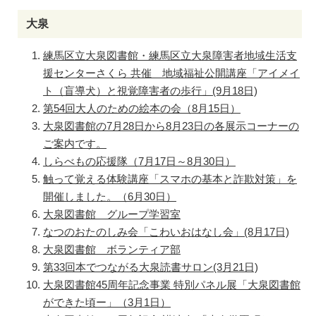
大泉
練馬区立大泉図書館・練馬区立大泉障害者地域生活支
援センターさくら 共催 地域福祉公開講座「アイメイ
ト（盲導犬）と視覚障害者の歩行」(9月18日)
第54回大人のための絵本の会（8月15日）
大泉図書館の7月28日から8月23日の各展示コーナーの
ご案内です。
しらべもの応援隊（7月17日～8月30日）
触って覚える体験講座「スマホの基本と詐欺対策」を
開催しました。（6月30日）
大泉図書館 グループ学習室
なつのおたのしみ会「こわいおはなし会」(8月17日)
大泉図書館 ボランティア部
第33回本でつながる大泉読書サロン(3月21日)
大泉図書館45周年記念事業 特別パネル展「大泉図書館
ができた頃ー」（3月1日）