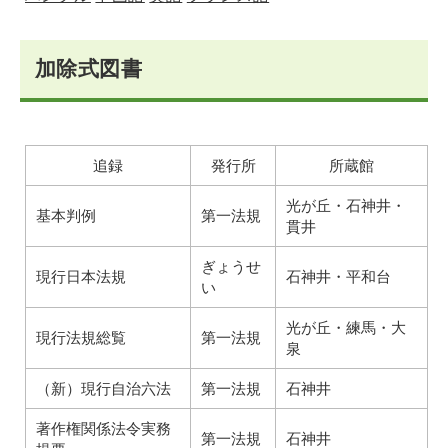
加除式図書
追録
発行所
所蔵館
光が丘・石神井・
基本判例
第一法規
貫井
ぎょうせ
現行日本法規
石神井・平和台
い
光が丘・練馬・大
現行法規総覧
第一法規
泉
（新）現行自治六法
第一法規
石神井
著作権関係法令実務
第一法規
石神井