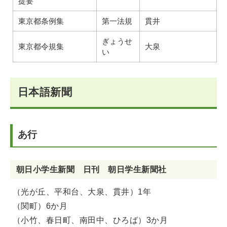
提要
東京都条例集
第一法規
貫井
ぎょうせ
東京都令規集
大泉
い
日本語新聞
あ行
朝日小学生新聞 日刊 朝日学生新聞社
（光が丘、平和台、大泉、貫井）1年
（関町）6か月
（小竹、春日町、南田中、ひろば）3か月