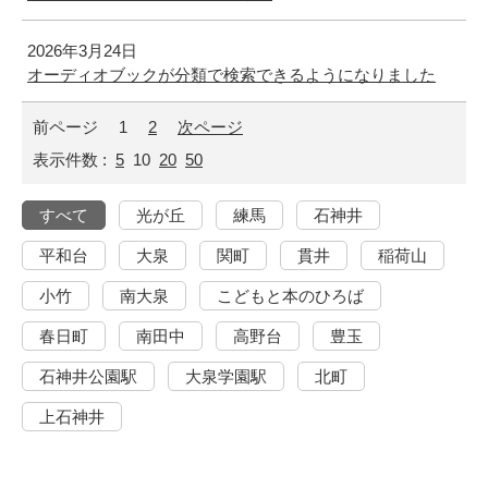
2026年3月24日
オーディオブックが分類で検索できるようになりました
前ページ
1
2
次ページ
表示件数 :
5
10
20
50
すべて
光が丘
練馬
石神井
平和台
大泉
関町
貫井
稲荷山
小竹
南大泉
こどもと本のひろば
春日町
南田中
高野台
豊玉
石神井公園駅
大泉学園駅
北町
上石神井