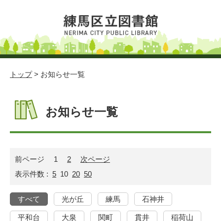
トップ
> お知らせ一覧
お知らせ一覧
前ページ
1
2
次ページ
表示件数 :
5
10
20
50
すべて
光が丘
練馬
石神井
平和台
大泉
関町
貫井
稲荷山