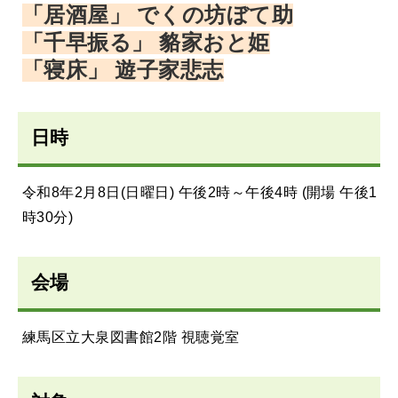
「居酒屋」 でくの坊ぼて助
「千早振る」 貉家おと姫
「寝床」 遊子家悲志
日時
令和8年2月8日(日曜日) 午後2時～午後4時 (開場 午後1
時30分)
会場
練馬区立大泉図書館2階 視聴覚室