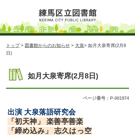
トップ
>
図書館からのお知らせ
>
大泉
> 如月大泉寄席(2月8
日)
如月大泉寄席(2月8日)
ページ番号：P-001974
出演 大泉落語研究会
「初天神」 楽善亭善楽
「締め込み」 志久はっ空