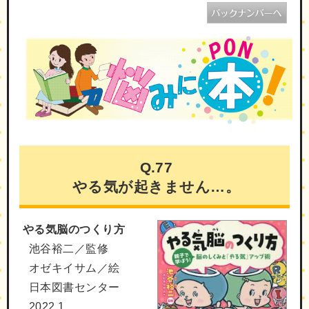
Q.77
やる気が起きません…。
やる気脳のつくり方
池谷裕二／監修
オゼキイサム／絵
日本図書センター
2022.1