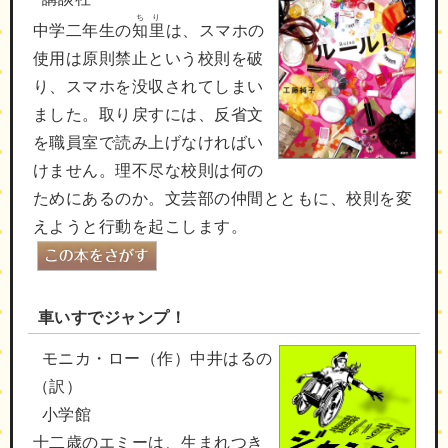
ちり
中学二年生の
知里
は、スマホの
使用は原則禁止という校則を破
り、スマホを没収されてしまい
ました。取り戻すには、反省文
を職員室で読み上げなければい
けません。理不尽な校則は何の
ためにあるのか。文芸部の仲間とともに、校則を変
えようと行動を起こします。
車いすでジャンプ！
モニカ・ロー（作）中井はるの
（訳）
小学館
十二歳のエミーは、生まれつき