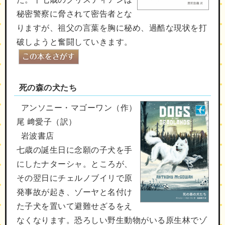
秘密警察に脅されて密告者とな
りますが、祖父の言葉を胸に秘め、過酷な現状を打
破しようと奮闘していきます。
死の森の犬たち
アンソニー・マゴーワン（作）
尾 﨑愛子（訳）
岩波書店
七歳の誕生日に念願の子犬を手
にしたナターシャ。ところが、
その翌日にチェルノブイリで原
発事故が起き、ゾーヤと名付け
た子犬を置いて避難せざるをえ
なくなります。恐ろしい野生動物がいる原生林でゾ