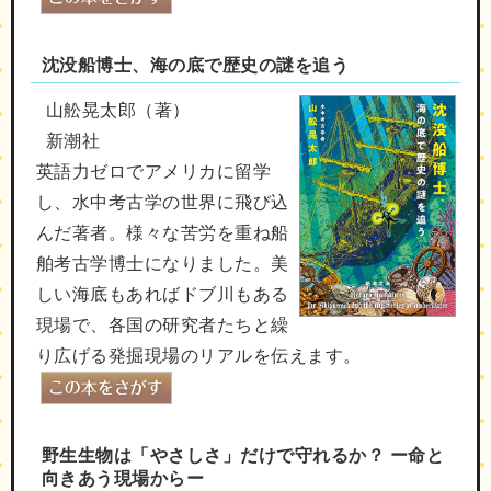
沈没船博士、海の底で歴史の謎を追う
山舩晃太郎（著）
新潮社
英語力ゼロでアメリカに留学
し、水中考古学の世界に飛び込
んだ著者。様々な苦労を重ね船
舶考古学博士になりました。美
しい海底もあればドブ川もある
現場で、各国の研究者たちと繰
り広げる発掘現場のリアルを伝えます。
野生生物は「やさしさ」だけで守れるか？ ー命と
向きあう現場からー