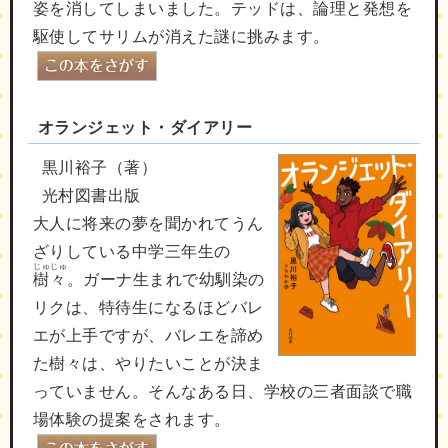
姿を消してしまいました。テッドは、論理と発想を
駆使してサリムが消えた謎に挑みます。
オランジェット・ダイアリー
黒川裕子（著）
光村図書出版
大人に将来の夢を聞かれてうん
ざりしている中学三年生の
じゅじゅ
樹々
。ガーナ生まれで幼馴染の
リクは、特待生になるほどバレ
エが上手ですが、バレエを諦め
た樹々は、やりたいことが決ま
っていません。そんなある日、学校の三者面談で職
場体験の提案をされます。