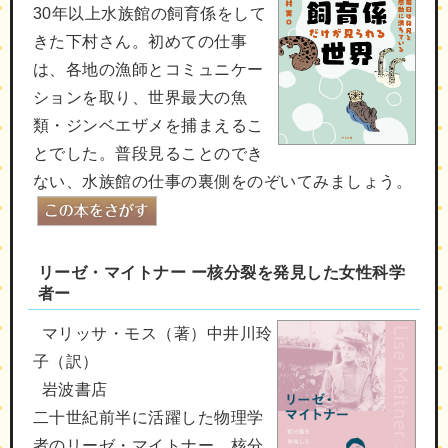
30年以上水族館の飼育係をして
きた下村さん。初めての仕事
は、各地の漁師とコミュニケー
ションを取り、世界最大の魚
類・ジンベエザメを捕まえるこ
とでした。普段見ることのでき
ない、水族館の仕事の裏側をのぞいてみましょう。
リーゼ・マイトナー ー核分裂を発見した女性科学
者ー
マリッサ・モス（著）中井川玲
子（訳）
岩波書店
二十世紀前半に活躍した物理学
者のリーゼ・マイトナー。核分