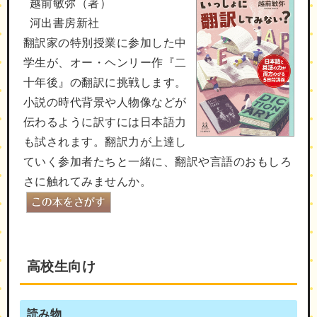
越前敏弥（著）
河出書房新社
翻訳家の特別授業に参加した中
学生が、オー・ヘンリー作『二
十年後』の翻訳に挑戦します。
小説の時代背景や人物像などが
伝わるように訳すには日本語力
も試されます。翻訳力が上達し
ていく参加者たちと一緒に、翻訳や言語のおもしろ
さに触れてみませんか。
高校生向け
読み物