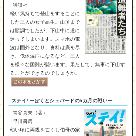
講談社
軽い気持ちで登山をすることに
した三人の女子高生。山頂まで
は順調でしたが、下山中に道に
迷ってしまいます。スマホの電
波は圏外となり、食料は底を尽
き、低体温症になるなど、三人
を様々な困難が襲います。果たして、無事に下山す
ることができるのでしょうか。
ステイ! ーぼくとシェパードの5カ月の戦いー
青谷真未（著）
早川書房
幼い頃に両親を亡くし伯母の家