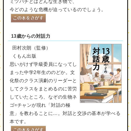
ミツバチとはどんな生き物で、
今どのような危機が迫っているのでしょう。
13歳からの対話力
田村次朗（監修）
くもん出版
思いがけず学級委員になってし
まった中学2年生ののどか。文
化祭のクラス演劇のリーダーと
してクラスをまとめるのに苦労
していたところ、なぞの生物ネ
ゴ=チャンが現れ「対話の極
意」を教わることに…。対話と交渉の基本が学べる
本です。