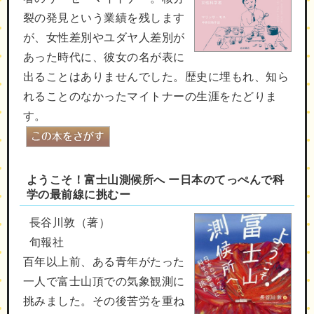
裂の発見という業績を残します
が、女性差別やユダヤ人差別が
あった時代に、彼女の名が表に
出ることはありませんでした。歴史に埋もれ、知ら
れることのなかったマイトナーの生涯をたどりま
す。
ようこそ！富士山測候所へ ー日本のてっぺんで科
学の最前線に挑むー
長谷川敦（著）
旬報社
百年以上前、ある青年がたった
一人で富士山頂での気象観測に
挑みました。その後苦労を重ね