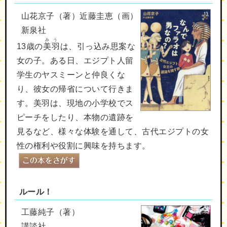
山花京子（著）近藤圭恵（画）
新泉社
みう
13歳の
美羽
は、引っ込み思案な
女の子。ある日、エジプト人留
学生のヤスミーンと仲良くな
り、彼女の帰省について行きま
す。美羽は、現地の小学校でス
ピーチをしたり、本物の遺跡を
見るなど、様々な体験を通して、古代エジプトの女
性の権利や役割に興味を持ちます。
ルール！
工藤純子（著）
講談社