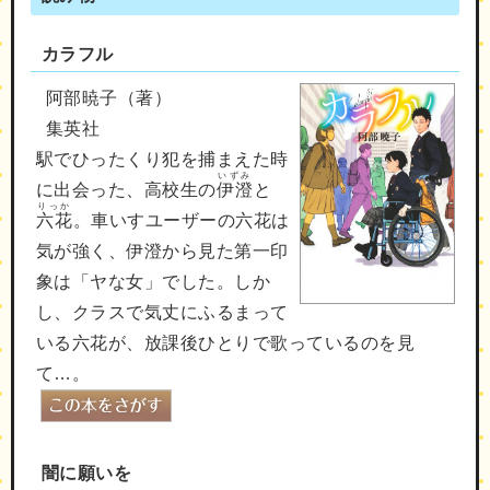
カラフル
阿部暁子（著）
集英社
駅でひったくり犯を捕まえた時
いずみ
に出会った、高校生の
伊澄
と
りっか
六花
。車いすユーザーの六花は
気が強く、伊澄から見た第一印
象は「ヤな女」でした。しか
し、クラスで気丈にふるまって
いる六花が、放課後ひとりで歌っているのを見
て…。
闇に願いを