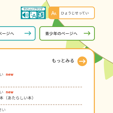
ひょうじせってい
ページへ
青少年のページへ
もっとみる
さい
new
さい
new
本（あたらしい本）
さい